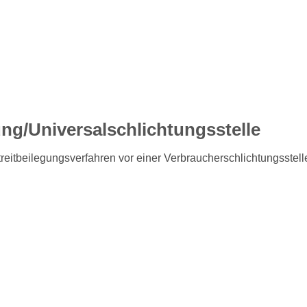
ung/Universal­schlichtungs­stelle
 Streitbeilegungsverfahren vor einer Verbraucherschlichtungsstel